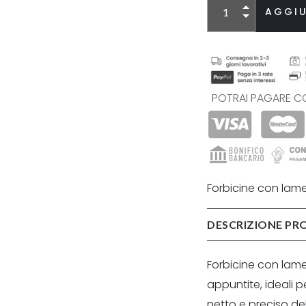
Alternative:
AGGIU
POTRAI PAGARE C
Forbicine con lame 
DESCRIZIONE P
Forbicine con lame 
appuntite, ideali p
netto e preciso del