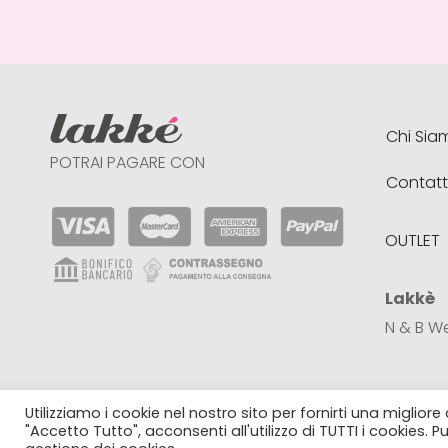
Chi Sia
POTRAI PAGARE CON
Contatt
OUTLET
Lakkè
N & B W
Utilizziamo i cookie nel nostro sito per fornirti una miglio
© 2022 Lakké . All Rights Reserved. N & B Webtra
"Accetto Tutto", acconsenti all'utilizzo di TUTTI i cookies. 