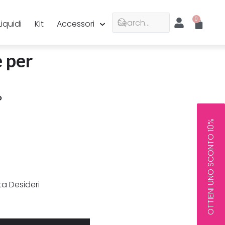
Liquidi
Kit
Accessori
e per
O
OTTIENI UNO SCONTO 10%
sta Desideri