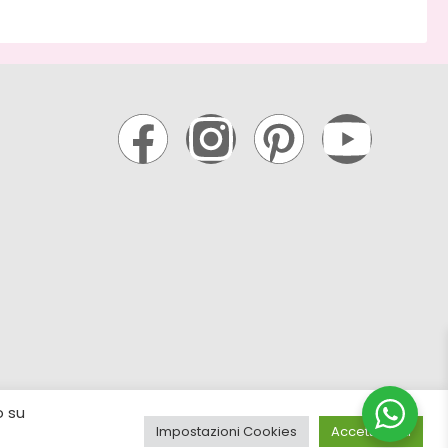
o su
a
04961930288
– R.E.A 432149 PD. info@lakke.it
Impostazioni Cookies
Accetta Tutti