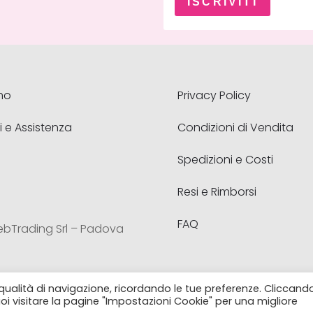
ISCRIVITI
mo
Privacy Policy
i e Assistenza
Condizioni di Vendita
Spedizioni e Costi
Resi e Rimborsi
FAQ
ebTrading Srl – Padova
re qualità di navigazione, ricordando le tue preferenze. Cliccand
ding S.r.l. – Via A. Volta, 21 – Limena (PD) – Italy – CF e P.Iv
Puoi visitare la pagine "Impostazioni Cookie" per una migliore