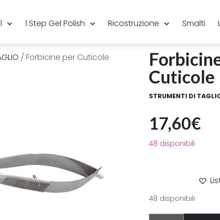
l
1 Step Gel Polish
Ricostruzione
Smalti
Forbicin
AGLIO
/ Forbicine per Cuticole
Cuticole
STRUMENTI DI TAGLI
17,60
€
48 disponibili
Li
48 disponibili