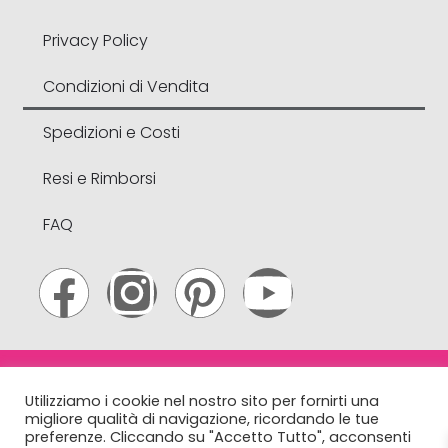
Privacy Policy
Condizioni di Vendita
Spedizioni e Costi
Resi e Rimborsi
FAQ
© 2022 Lakké . All Rights Reserved. N & B Webtrading S.r.l.
Utilizziamo i cookie nel nostro sito per fornirti una
– Via A. Volta, 21 – Limena (PD) – Italy – CF e
migliore qualità di navigazione, ricordando le tue
P.Iva
04961930288
– R.E.A 432149 PD. info@lakke.it
preferenze. Cliccando su "Accetto Tutto", acconsenti