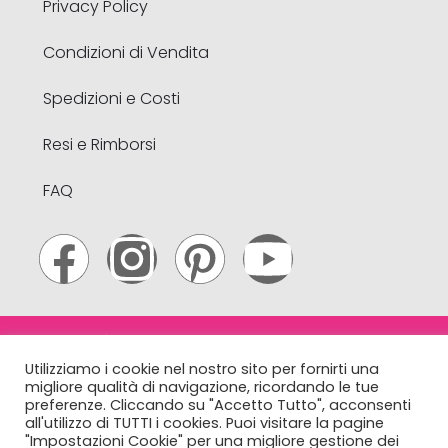
Privacy Policy
Condizioni di Vendita
Spedizioni e Costi
Resi e Rimborsi
FAQ
© 2022 Lakké . All Rights Reserved. N & B Webtrading S.r.l.
Utilizziamo i cookie nel nostro sito per fornirti una
– Via A. Volta, 21 – Limena (PD) – Italy – CF e
migliore qualità di navigazione, ricordando le tue
P.Iva
04961930288
– R.E.A 432149 PD. info@lakke.it
preferenze. Cliccando su "Accetto Tutto", acconsenti
all'utilizzo di TUTTI i cookies. Puoi visitare la pagine
"Impostazioni Cookie" per una migliore gestione dei