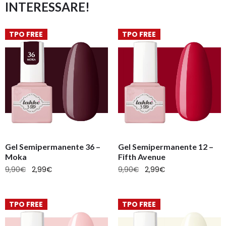
INTERESSARE!
TPO FREE
TPO FREE
Gel Semipermanente 36 –
Gel Semipermanente 12 –
Moka
Fifth Avenue
9,90
€
2,99
€
9,90
€
2,99
€
TPO FREE
TPO FREE