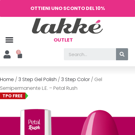
OTTIENI UNO SCONTO DEL 10%
OUTLET
Home
/
3 Step Gel Polish
/
3 Step Color
/ Gel
Semipermanente L.E. – Petal Rush
TPO FREE