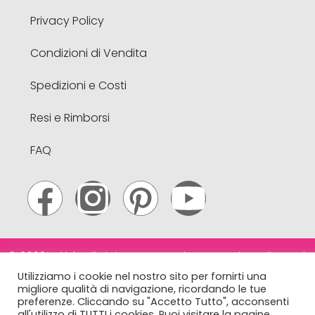
Privacy Policy
Condizioni di Vendita
Spedizioni e Costi
Resi e Rimborsi
FAQ
© 2022 Lakké . All Rights Reserved. N & B Webtrading S.r.l.
– Via A. Volta, 21 – Limena (PD) – Italy – CF e
Utilizziamo i cookie nel nostro sito per fornirti una
migliore qualità di navigazione, ricordando le tue
P.Iva
04961930288
– R.E.A 432149 PD. info@lakke.it
preferenze. Cliccando su "Accetto Tutto", acconsenti
all'utilizzo di TUTTI i cookies. Puoi visitare la pagine