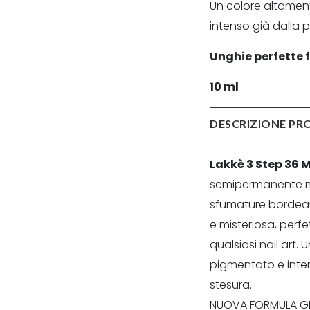
Un colore altamen
intenso già dalla p
Unghie perfette f
10 ml
DESCRIZIONE P
Lakkè 3 Step 36 
semipermanente m
sfumature bordea
e misteriosa, perfe
qualsiasi nail art.
pigmentato e inte
stesura.
NUOVA FORMULA GE