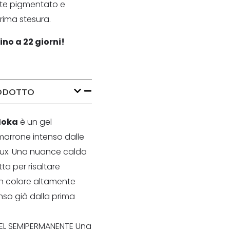
te pigmentato e
rima stesura.
ino a 22 giorni!
RODOTTO
Moka
è un gel
arrone intenso dalle
ux.
Una nuance
calda
tta per risaltare
 Un colore altamente
nso già dalla prima
L SEMIPERMANENTE Una