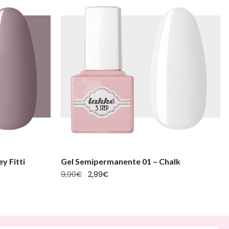
y Fitti
Gel Semipermanente 01 – Chalk
9,90
€
2,99
€