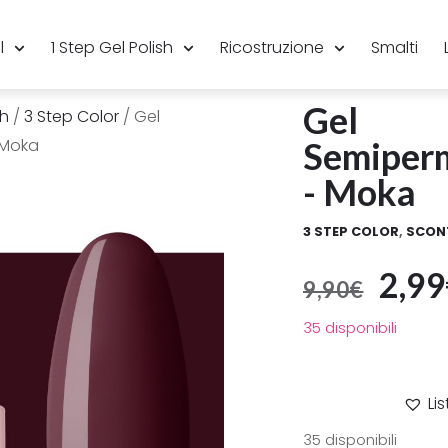
l
1 Step Gel Polish
Ricostruzione
Smalti
Gel
sh
/
3 Step Color
/ Gel
 Moka
Semiper
- Moka
3 STEP COLOR
,
SCON
2,99
9,90
€
35 disponibili
Li
35 disponibili