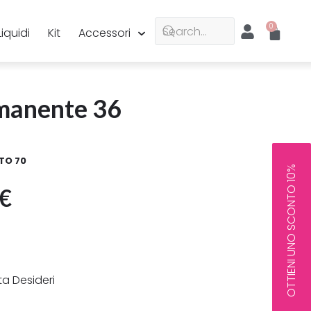
Liquidi
Kit
Accessori
manente 36
TO 70
OTTIENI UNO SCONTO 10%
€
sta Desideri