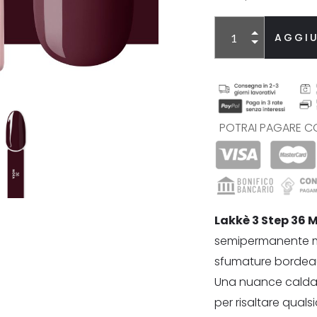
Alternative:
AGGIU
POTRAI PAGARE C
Lakkè 3 Step 36 
semipermanente m
sfumature bordea
Una nuance
cald
per risaltare qualsia