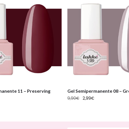
anente 11 – Preserving
Gel Semipermanente 08 – Gre
9,90
€
2,99
€