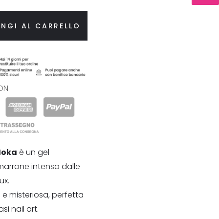
NGI AL CARRELLO
ON
Moka
è un gel
arrone intenso dalle
ux.
a
e misteriosa, perfetta
si nail art.