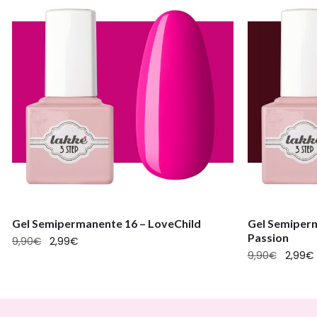
Gel Semipermanente 16 – LoveChild
Gel Semiperm
Passion
9,90
€
2,99
€
9,90
€
2,99
€