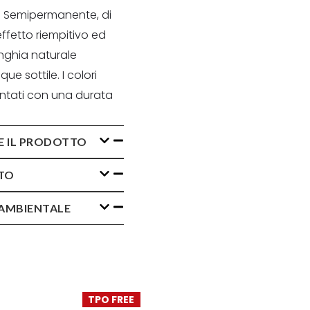
 Semipermanente, di
effetto riempitivo ed
nghia naturale
 sottile. I colori
ntati con una durata
E IL PRODOTTO
TO
AMBIENTALE
TPO FREE