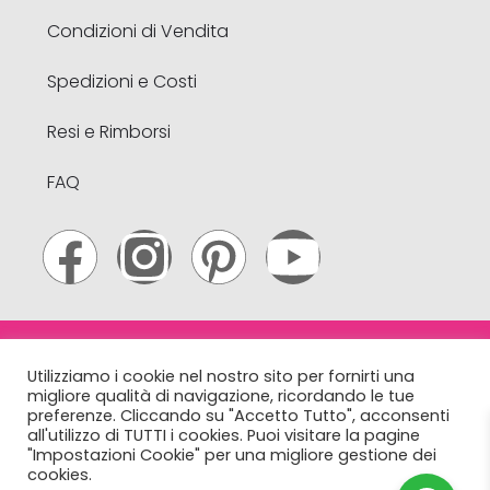
Condizioni di Vendita
Spedizioni e Costi
Resi e Rimborsi
FAQ
© 2022 Lakké . All Rights Reserved. N & B Webtrading S.r.l.
Utilizziamo i cookie nel nostro sito per fornirti una
– Via A. Volta, 21 – Limena (PD) – Italy – CF e
migliore qualità di navigazione, ricordando le tue
P.Iva
04961930288
– R.E.A 432149 PD. info@lakke.it
preferenze. Cliccando su "Accetto Tutto", acconsenti
all'utilizzo di TUTTI i cookies. Puoi visitare la pagine
"Impostazioni Cookie" per una migliore gestione dei
cookies.