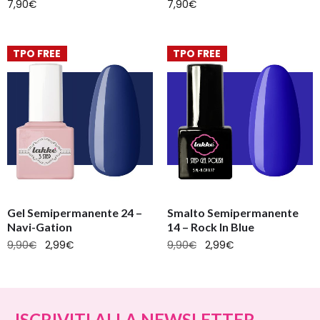
7,90
€
7,90
€
TPO FREE
TPO FREE
Gel Semipermanente 24 –
Smalto Semipermanente
Navi-Gation
14 – Rock In Blue
9,90
€
2,99
€
9,90
€
2,99
€
ISCRIVITI ALLA NEWSLETTER