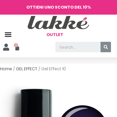
OTTIENI UNO SCONTO DEL 10%
OUTLET
Home
/
GEL EFFECT
/ Gel Effect 10