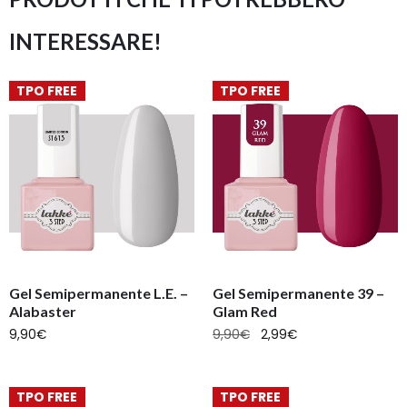
INTERESSARE!
TPO FREE
TPO FREE
Gel Semipermanente L.E. –
Gel Semipermanente 39 –
Alabaster
Glam Red
9,90
€
9,90
€
2,99
€
TPO FREE
TPO FREE