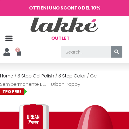
OTTIENI UNO SCONTO DEL 10%
OUTLET
Home
/
3 Step Gel Polish
/
3 Step Color
/ Gel
Semipermanente L.E. – Urban Poppy
TPO FREE