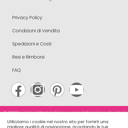
Privacy Policy
Condizioni di Vendita
Spedizioni e Costi
Resi e Rimborsi
FAQ
© 2022 Lakké . All Rights Reserved. N & B Webtrading S.r.l.
– Via A. Volta, 21 – Limena (PD) – Italy – CF e
Utilizziamo i cookie nel nostro sito per fornirti una
migliore qualità di navigazione, ricordando le tue