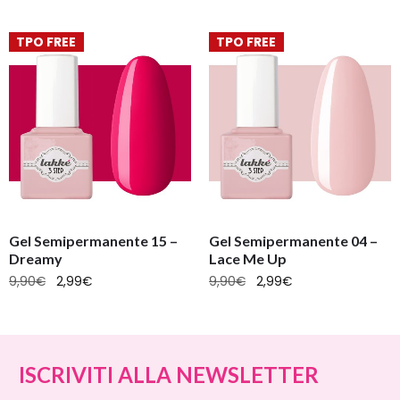
TPO FREE
TPO FREE
Gel Semipermanente 15 –
Gel Semipermanente 04 –
Dreamy
Lace Me Up
9,90
€
2,99
€
9,90
€
2,99
€
ISCRIVITI ALLA NEWSLETTER