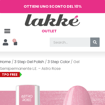
OTTIENI UNO SCONTO DEL 10%
OUTLET
Home
/
3 Step Gel Polish
/
3 Step Color
/ Gel
Semipermanente L.E. – Astro Rose
TPO FREE