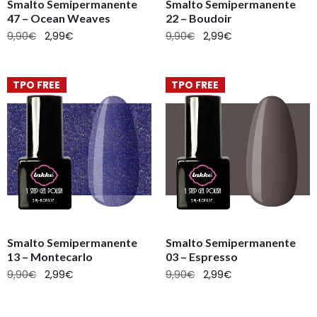
Smalto Semipermanente
Smalto Semipermanente
47 – Ocean Weaves
22 – Boudoir
9,90
€
2,99
€
9,90
€
2,99
€
TPO FREE
TPO FREE
Smalto Semipermanente
Smalto Semipermanente
13 – Montecarlo
03 – Espresso
9,90
€
2,99
€
9,90
€
2,99
€