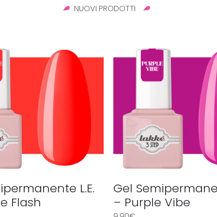
NUOVI PRODOTTI
ipermanente L.E.
Gel Semipermanen
e Flash
– Purple Vibe
9,90
€