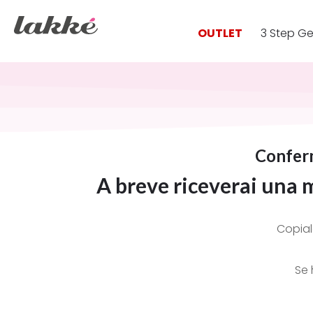
OUTLET
3 Step Ge
Conferm
A breve riceverai una 
Copial
Se 