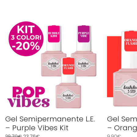
Gel Semipermanente L.E.
Gel Sem
– Purple Vibes Kit
– Orang
29,70
€
23,76
€
9,90
€