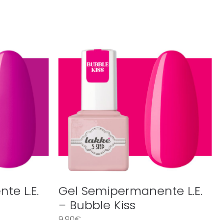
te L.E.
Gel Semipermanente L.E.
– Bubble Kiss
9,90
€