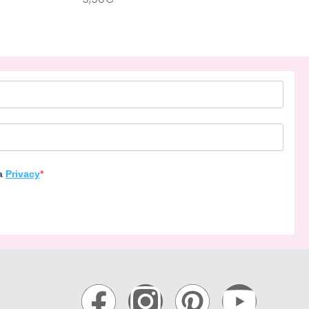
llo
Aggiungi al carrello
la
Privacy