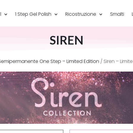
l
1 Step Gel Polish
Ricostruzione
Smalti
SIREN
Semipermanente One Step – Limited Edition
/ Siren – Limit