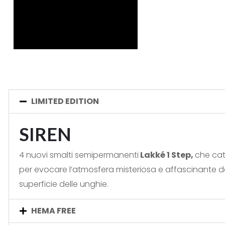
LIMITED EDITION
SIREN
4 nuovi smalti semipermanenti
Lakké 1 Step,
che cat
per evocare l’atmosfera misteriosa e affascinante 
superficie delle unghie.
HEMA FREE